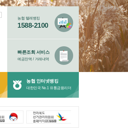
농협 텔레뱅킹
1588-2100
빠른조회 서비스
예금잔액
/
거래내역
농협 인터넷뱅킹
대한민국 No.1 유통금융리더