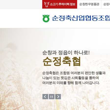
소고기 추적이력 정보
순창한우명품관
순정
순창과 정읍이 하나로!
순정축협
순정축협은 조합원 여러분의 편안한 생활과
나눔이 있는 뜻깊은 사회활동을 통하여
여러분의 미래를 향해 함께 나아갑니다.